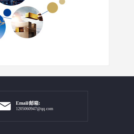
Email/邮箱:
1205060947@qq.com