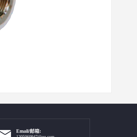
Email/邮箱:
1205060947@qq.com